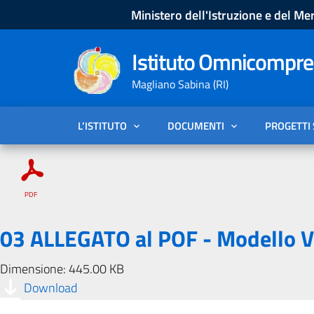
Ministero dell'Istruzione e del Mer
Istituto Omnicompren
Magliano Sabina (RI)
L’ISTITUTO
DOCUMENTI
PROGETTI
03 ALLEGATO al POF - Modello V
Dimensione: 445.00 KB
Download