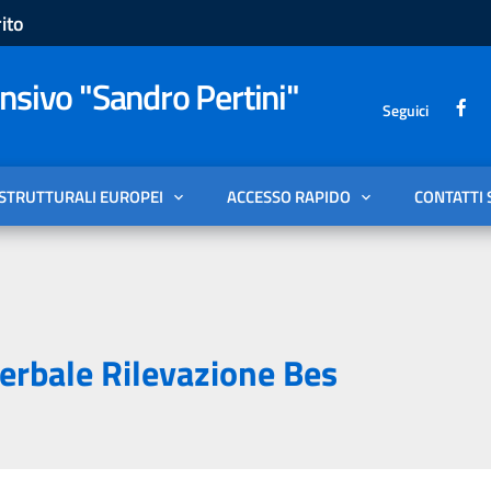
ito
sivo "Sandro Pertini"
Seguici
 STRUTTURALI EUROPEI
ACCESSO RAPIDO
CONTATTI 
erbale Rilevazione Bes