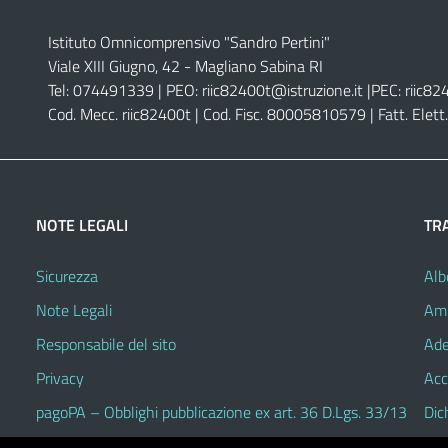
Istituto Omnicomprensivo "Sandro Pertini"
Viale XIII Giugno, 42 - Magliano Sabina RI
Tel: 074491339 | PEO:
riic82400t@istruzione.it |
PEC:
riic82
Cod. Mecc. riic82400t | Cod. Fisc. 80005810579 | Fatt. Ele
NOTE LEGALI
TR
Sicurezza
Alb
Note Legali
Amm
Responsabile del sito
Ade
Privacy
Acc
pagoPA – Obblighi pubblicazione ex art. 36 D.Lgs. 33/13
Dic