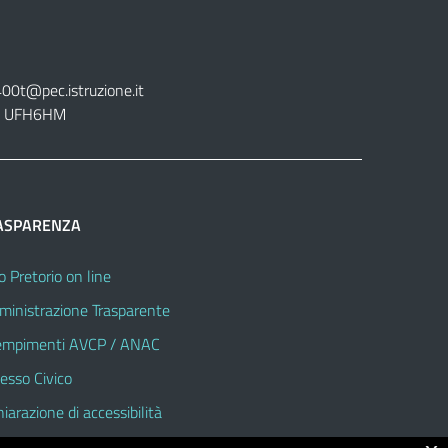
400t@pec.istruzione.it
tt. UFH6HM
ASPARENZA
o Pretorio on line
inistrazione Trasparente
mpimenti AVCP / ANAC
esso Civico
hiarazione di accessibilità