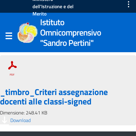
⋮
dell'Istruzione e del
Merito
Istituto
Omnicomprensivo
"Sandro Pertini"
_timbro_Criteri assegnazione
docenti alle classi-signed
Dimensione: 248.41 KB
Download