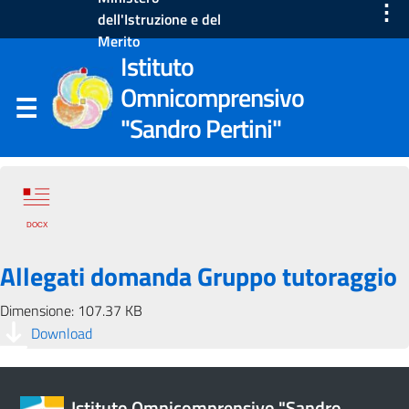
⋮
dell'Istruzione e del
Merito
Istituto
Omnicomprensivo
"Sandro Pertini"
Allegati domanda Gruppo tutoraggio
Dimensione: 107.37 KB
Download
Istituto Omnicomprensivo "Sandro