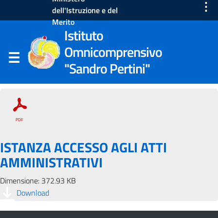
⋮
dell'Istruzione e del
Merito
Istituto
Omnicomprensivo
"Sandro Pertini"
ISTANZA ACCESSO AGLI ATTI
AMMINISTRATIVI
Dimensione: 372.93 KB
Download