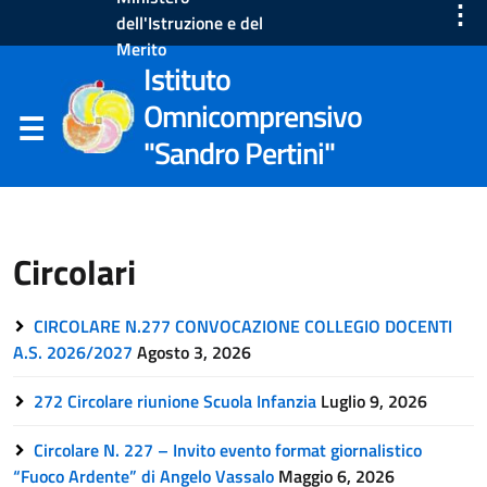
⋮
dell'Istruzione e del
Merito
Istituto
Omnicomprensivo
"Sandro Pertini"
Circolari
CIRCOLARE N.277 CONVOCAZIONE COLLEGIO DOCENTI
A.S. 2026/2027
Agosto 3, 2026
272 Circolare riunione Scuola Infanzia
Luglio 9, 2026
Circolare N. 227 – Invito evento format giornalistico
“Fuoco Ardente” di Angelo Vassalo
Maggio 6, 2026